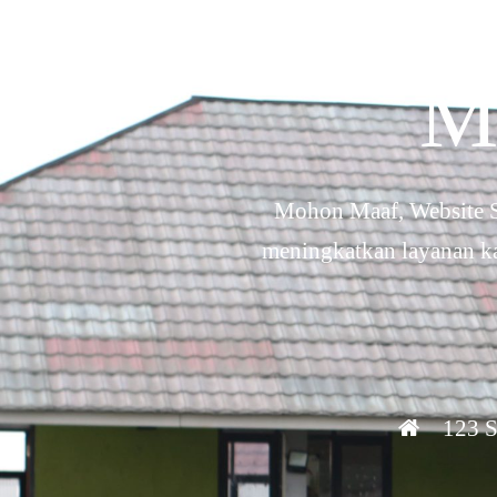
M
Mohon Maaf, Website S
meningkatkan layanan ka
123 S