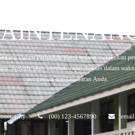
AINTENAN
edang Dalam Perbaikan Kami sedang melakukan pem
mi. Website akan kembali dapat diakses dalam waktu 
pengertian dan kesabaran Anda.
treet, City
(00) 123-4567890
emai